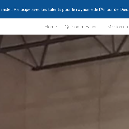
aide!, Participe avec tes talents pour le royaume de l’Amour de Dieu
ip to main content
Skip to navigat
Home
Qui sommes-nous
Mission en