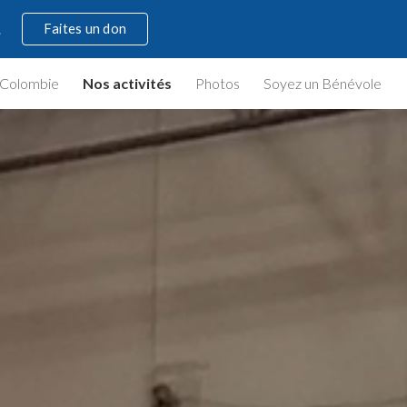
Faites un don
.
ion
 Colombie
Nos activités
Photos
Soyez un Bénévole